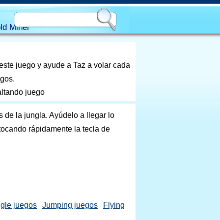
ld Miner
 este juego y ayude a Taz a volar cada
egos.
altando juego
 de la jungla. Ayúdelo a llegar lo
tocando rápidamente la tecla de
gle juegos
Jumping juegos
Flying