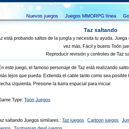
Nuevos juegos
Juegos MMORPG línea
Go
Taz saltando
z está probando saltos de la jungla y necesita tu ayuda. Juega
vez más. Fácil y bueno Toón ju
Reproducir revisión y controles de Taz s
En este juego, el famoso personaje de Taz está realizando saltos
más lejos que pueda. Extienda el cable tanto como sea posible 
flecha izquierda. Presione la barra espacial para iniciar
Game Type:
Toón Juegos
az saltando Juegos similares :
Taz juegos
Cartoon juegos
Jun
uegos
Tazmanian devil juegos