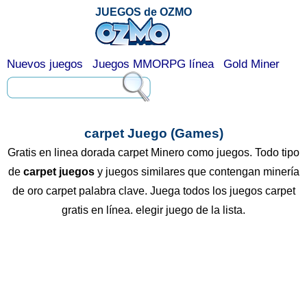
JUEGOS de OZMO
Nuevos juegos
Juegos MMORPG línea
Gold Miner
carpet Juego (Games)
Gratis en linea dorada carpet Minero como juegos. Todo tipo
de
carpet juegos
y juegos similares que contengan minería
de oro carpet palabra clave. Juega todos los juegos carpet
gratis en línea. elegir juego de la lista.