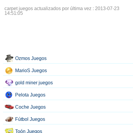
carpet juegos actualizados por última vez :
2013-07-23
14:51:05
Ozmos Juegos
MarioS Juegos
gold miner juegos
Pelota Juegos
Coche Juegos
Fútbol Juegos
Toón Juegos