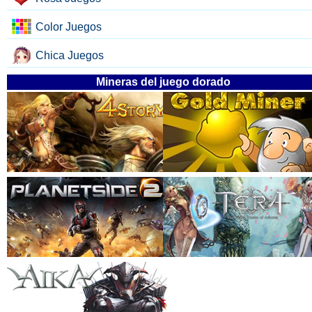
Color Juegos
Chica Juegos
Mineras del juego dorado