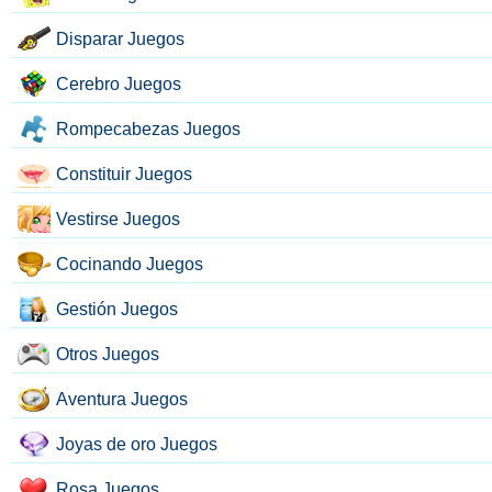
Disparar Juegos
Cerebro Juegos
Rompecabezas Juegos
Constituir Juegos
Vestirse Juegos
Cocinando Juegos
Gestión Juegos
Otros Juegos
Aventura Juegos
Joyas de oro Juegos
Rosa Juegos