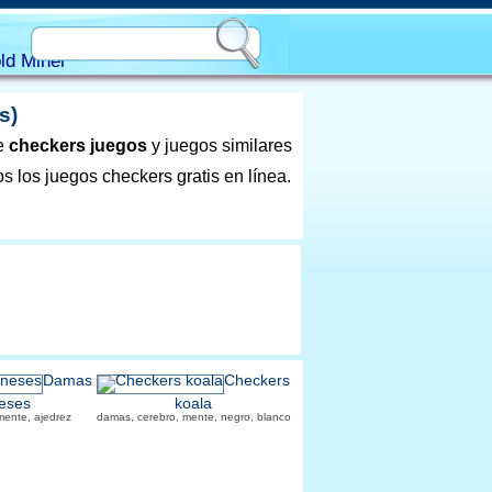
ld Miner
s)
de
checkers juegos
y juegos similares
 los juegos checkers gratis en línea.
Damas
Checkers
eses
koala
mente, ajedrez
damas, cerebro, mente, negro, blanco