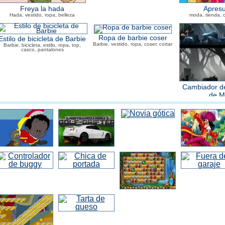
Freya la hada
Apresu
Hada, vestido, ropa, belleza
moda, tienda, 
Ropa de barbie coser
Estilo de bicicleta de Barbie
Barbie, vestido, ropa, coser, cortar
Barbie, bicicleta, estilo, ropa, top,
casco, pantalones
Cambiador de
de M
Mario, ropa, vesti