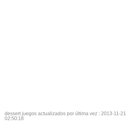
dessert juegos actualizados por última vez :
2013-11-21
02:50:18