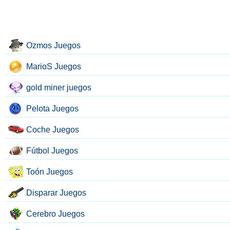
Ozmos Juegos
MarioS Juegos
gold miner juegos
Pelota Juegos
Coche Juegos
Fútbol Juegos
Toón Juegos
Disparar Juegos
Cerebro Juegos