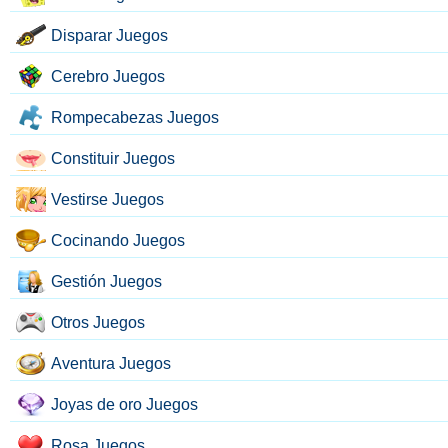
Disparar Juegos
Cerebro Juegos
Rompecabezas Juegos
Constituir Juegos
Vestirse Juegos
Cocinando Juegos
Gestión Juegos
Otros Juegos
Aventura Juegos
Joyas de oro Juegos
Rosa Juegos