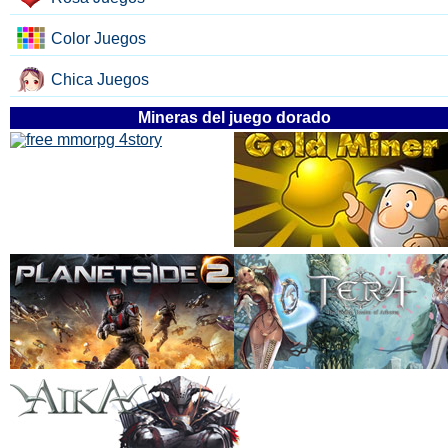
Color Juegos
Chica Juegos
Mineras del juego dorado