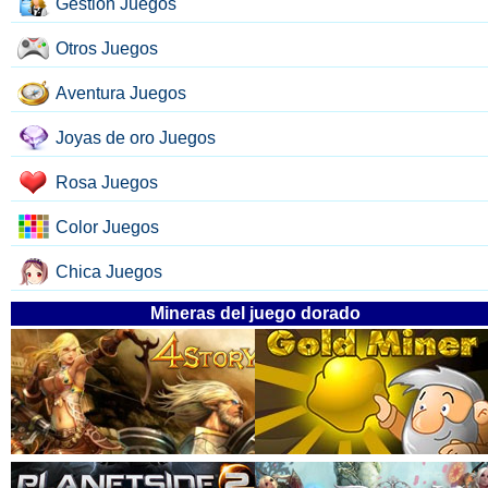
Gestión Juegos
Otros Juegos
Aventura Juegos
Joyas de oro Juegos
Rosa Juegos
Color Juegos
Chica Juegos
Mineras del juego dorado