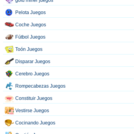
gold miner juegos
Pelota Juegos
Coche Juegos
Fútbol Juegos
Toón Juegos
Disparar Juegos
Cerebro Juegos
Rompecabezas Juegos
Constituir Juegos
Vestirse Juegos
Cocinando Juegos