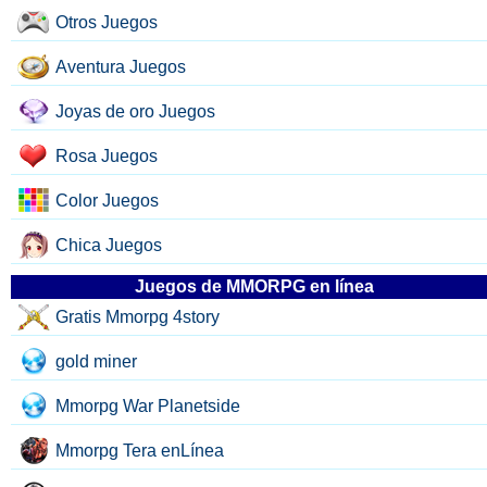
Otros Juegos
Aventura Juegos
Joyas de oro Juegos
Rosa Juegos
Color Juegos
Chica Juegos
Juegos de MMORPG en línea
Gratis Mmorpg 4story
gold miner
Mmorpg War Planetside
Mmorpg Tera enLínea