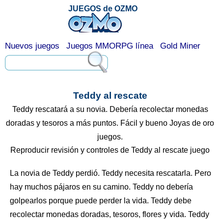
JUEGOS de OZMO
Nuevos juegos
Juegos MMORPG línea
Gold Miner
Teddy al rescate
Teddy rescatará a su novia. Debería recolectar monedas
doradas y tesoros a más puntos. Fácil y bueno Joyas de oro
juegos.
Reproducir revisión y controles de Teddy al rescate juego
La novia de Teddy perdió. Teddy necesita rescatarla. Pero
hay muchos pájaros en su camino. Teddy no debería
golpearlos porque puede perder la vida. Teddy debe
recolectar monedas doradas, tesoros, flores y vida. Teddy