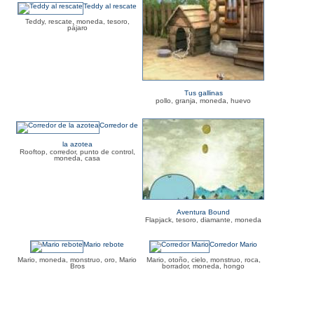
Teddy al rescate
Teddy, rescate, moneda, tesoro,
pájaro
Tus gallinas
pollo, granja, moneda, huevo
Corredor de
la azotea
Rooftop, corredor, punto de control,
moneda, casa
Aventura Bound
Flapjack, tesoro, diamante, moneda
Mario rebote
Corredor Mario
Mario, moneda, monstruo, oro, Mario
Mario, otoño, cielo, monstruo, roca,
Bros
borrador, moneda, hongo