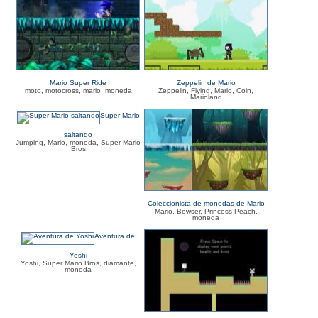
Mario Super Ride
Zeppelin de Mario
moto, motocross, mario, moneda
Zeppelin, Flying, Mario, Coin,
Marioland
Super Mario
saltando
Jumping, Mario, moneda, Super Mario
Bros
Coleccionista de monedas de Mario
Mario, Bowser, Princess Peach,
moneda
Aventura de
Yoshi
Yoshi, Super Mario Bros, diamante,
moneda