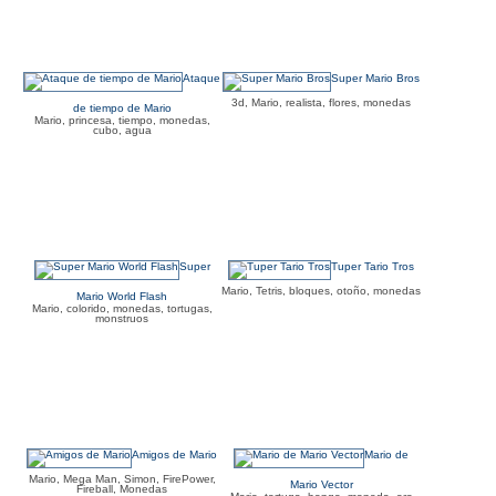
Ataque
Super Mario Bros
3d, Mario, realista, flores, monedas
de tiempo de Mario
Mario, princesa, tiempo, monedas,
cubo, agua
Super
Tuper Tario Tros
Mario, Tetris, bloques, otoño, monedas
Mario World Flash
Mario, colorido, monedas, tortugas,
monstruos
Amigos de Mario
Mario de
Mario, Mega Man, Simon, FirePower,
Mario Vector
Fireball, Monedas