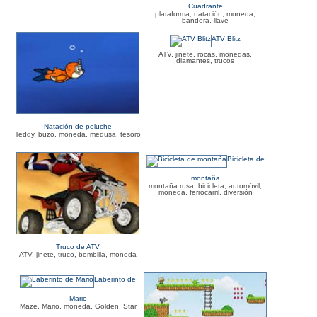
Cuadrante
plataforma, natación, moneda,
bandera, llave
ATV Blitz
ATV, jinete, rocas, monedas,
diamantes, trucos
Natación de peluche
Teddy, buzo, moneda, medusa, tesoro
Bicicleta de
montaña
montaña rusa, bicicleta, automóvil,
moneda, ferrocarril, diversión
Truco de ATV
ATV, jinete, truco, bombilla, moneda
Laberinto de
Mario
Maze, Mario, moneda, Golden, Star