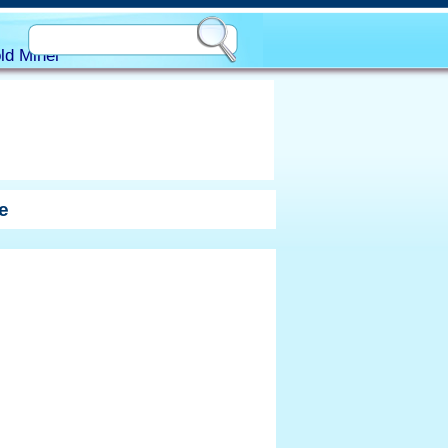
ld Miner
e