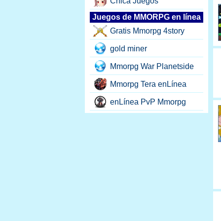
Chica Juegos
Juegos de MMORPG en línea
Gratis Mmorpg 4story
gold miner
Mmorpg War Planetside
Mmorpg Tera enLínea
enLínea PvP Mmorpg