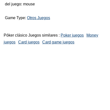
del juego: mouse
Game Type:
Otros Juegos
Póker clásico Juegos similares :
Poker juegos
Money
juegos
Card juegos
Card game juegos