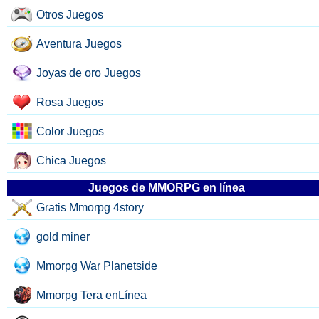
Otros Juegos
Aventura Juegos
Joyas de oro Juegos
Rosa Juegos
Color Juegos
Chica Juegos
Juegos de MMORPG en línea
Gratis Mmorpg 4story
gold miner
Mmorpg War Planetside
Mmorpg Tera enLínea