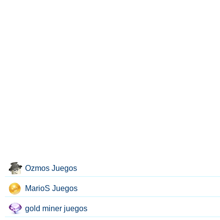
Ozmos Juegos
MarioS Juegos
gold miner juegos