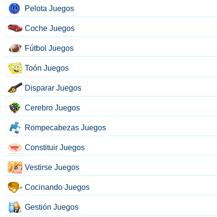
Pelota Juegos
Coche Juegos
Fútbol Juegos
Toón Juegos
Disparar Juegos
Cerebro Juegos
Rompecabezas Juegos
Constituir Juegos
Vestirse Juegos
Cocinando Juegos
Gestión Juegos