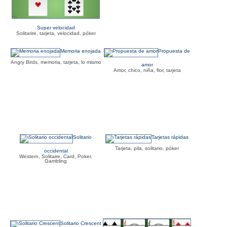
Super velocidad
Solitarire, tarjeta, velocidad, póker
Memoria enojada
Propuesta de
Angry Birds, memoria, tarjeta, lo mismo
amor
Amor, chico, niña, flor, tarjeta
Solitario
Tarjetas rápidas
Tarjeta, pila, solitario, póker
occidental
Western, Solitaire, Card, Poker,
Gambling
Solitario Crescent