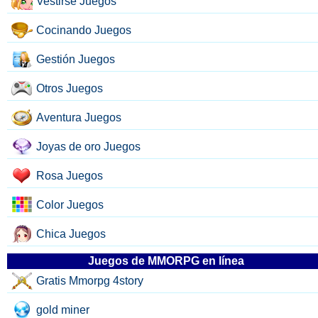
Vestirse Juegos
Cocinando Juegos
Gestión Juegos
Otros Juegos
Aventura Juegos
Joyas de oro Juegos
Rosa Juegos
Color Juegos
Chica Juegos
Juegos de MMORPG en línea
Gratis Mmorpg 4story
gold miner