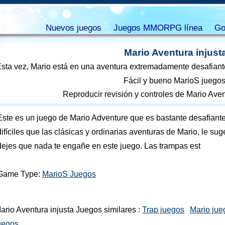
Nuevos juegos
Juegos MMORPG línea
Go
Mario Aventura injust
sta vez, Mario está en una aventura extremadamente desafiant
Fácil y bueno MarioS juegos
Reproducir revisión y controles de Mario Aven
Este es un juego de Mario Adventure que es bastante desafiant
difíciles que las clásicas y ordinarias aventuras de Mario, le s
dejes que nada te engañe en este juego. Las trampas est
Game Type:
MarioS Juegos
ario Aventura injusta Juegos similares :
Trap juegos
Mario jue
uegos