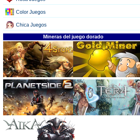
Color Juegos
Chica Juegos
Mineras del juego dorado