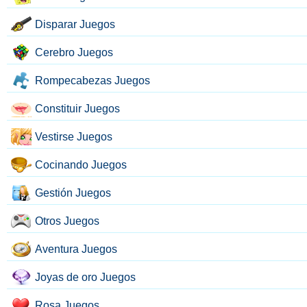
Disparar Juegos
Cerebro Juegos
Rompecabezas Juegos
Constituir Juegos
Vestirse Juegos
Cocinando Juegos
Gestión Juegos
Otros Juegos
Aventura Juegos
Joyas de oro Juegos
Rosa Juegos