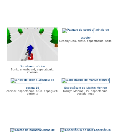
Patinaje de
scooby
Scooby Doo, skate, espectáculo, salto
Snowboard sónico
Sonic, snowboard, espectáculo,
invierno
Show de
cocina 15
Espectáculo de Marilyn Monroe
cocinar, espectáculo, atún, espagueti,
Marilyn Monroe, TV, espectáculo,
pimienta
vestido, rosa
Chicas de
Espectáculo