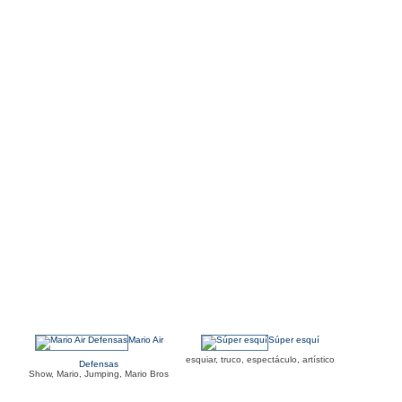
Mario Air
Súper esquí
esquiar, truco, espectáculo, artístico
Defensas
Show, Mario, Jumping, Mario Bros