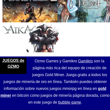
JUEGOS de
Ozmo Games y Gamikro
Gamikro
son la
OZMO
página más rica del equipo de creación de
juegos Gold Miner. Juega gratis a todos los
juegos de minería de oro en línea. También puedes obtener
información sobre nuevos juegos mmorpg en línea en
gold
miner
en bitcoin como juegos de minería página dorada, como
en este juego de
bubble game
.