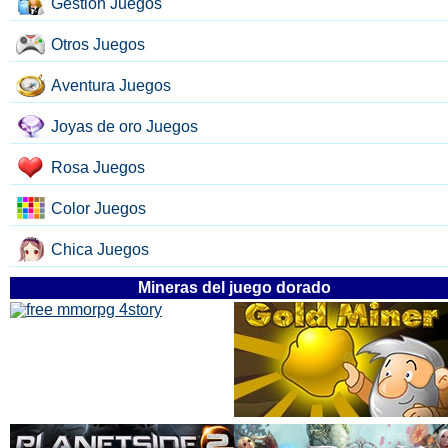
Gestión Juegos
Otros Juegos
Aventura Juegos
Joyas de oro Juegos
Rosa Juegos
Color Juegos
Chica Juegos
Mineras del juego dorado