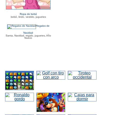
Ropa de bebé
bebé, lindo, vestido, juguetes
Regalos de
Navidad
Santa, Navidad, regalo, juguetes, Año
Nuevo