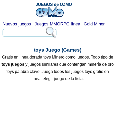
JUEGOS de OZMO
Nuevos juegos
Juegos MMORPG línea
Gold Miner
toys Juego (Games)
Gratis en linea dorada toys Minero como juegos. Todo tipo de
toys juegos
y juegos similares que contengan minería de oro
toys palabra clave. Juega todos los juegos toys gratis en
línea. elegir juego de la lista.