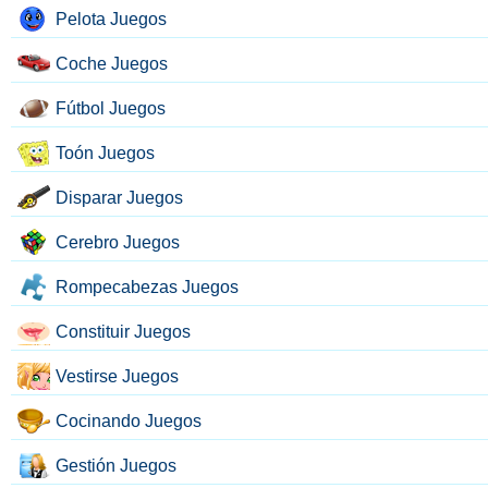
Pelota Juegos
Coche Juegos
Fútbol Juegos
Toón Juegos
Disparar Juegos
Cerebro Juegos
Rompecabezas Juegos
Constituir Juegos
Vestirse Juegos
Cocinando Juegos
Gestión Juegos