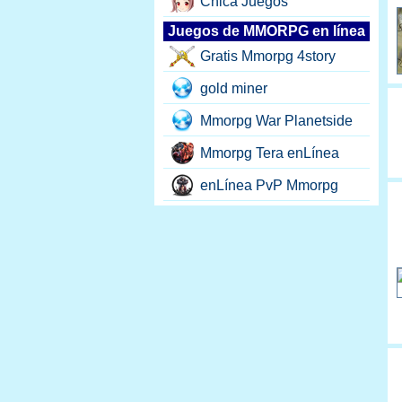
Chica Juegos
Juegos de MMORPG en línea
Gratis Mmorpg 4story
gold miner
Mmorpg War Planetside
Mmorpg Tera enLínea
enLínea PvP Mmorpg