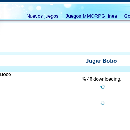
Nuevos juegos
Juegos MMORPG línea
Go
Jugar Bobo
% 47 downloading...