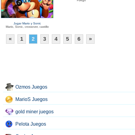
Fuego
Jugar Mario y Sonic
Mario, Sonic, crossover, castillo
«
1
2
3
4
5
6
»
Ozmos Juegos
MarioS Juegos
gold miner juegos
Pelota Juegos