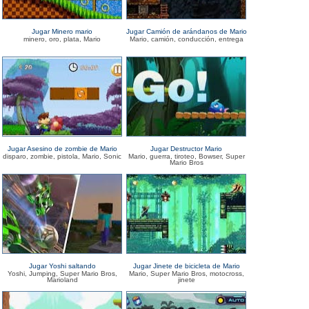
Jugar Minero mario
Jugar Camión de arándanos de Mario
minero, oro, plata, Mario
Mario, camión, conducción, entrega
Jugar Asesino de zombie de Mario
Jugar Destructor Mario
disparo, zombie, pistola, Mario, Sonic
Mario, guerra, tiroteo, Bowser, Super
Mario Bros
Jugar Yoshi saltando
Jugar Jinete de bicicleta de Mario
Yoshi, Jumping, Super Mario Bros,
Mario, Super Mario Bros, motocross,
Marioland
jinete