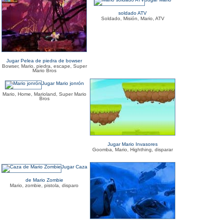
soldado ATV
Soldado, Misión, Mario, ATV
Jugar Pelea de piedra de bowser
Bowser, Mario, piedra, escape, Super
Mario Bros
Jugar Mario jonrón
Mario, Home, Marioland, Super Mario
Bros
Jugar Mario Invasores
Goomba, Mario, Highthing, disparar
Jugar Caza
de Mario Zombie
Mario, zombie, pistola, disparo