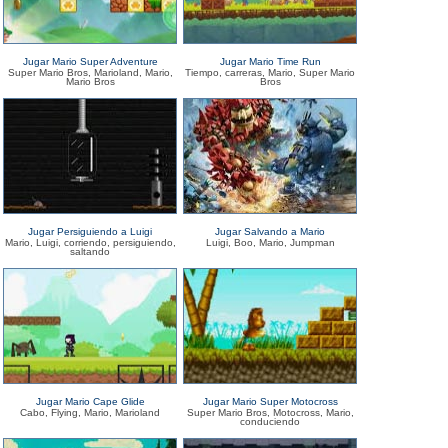
Jugar Mario Super Adventure
Jugar Mario Time Run
Super Mario Bros, Marioland, Mario,
Tiempo, carreras, Mario, Super Mario
Mario Bros
Bros
Jugar Persiguiendo a Luigi
Jugar Salvando a Mario
Mario, Luigi, corriendo, persiguiendo,
Luigi, Boo, Mario, Jumpman
saltando
Jugar Mario Cape Glide
Jugar Mario Super Motocross
Cabo, Flying, Mario, Marioland
Super Mario Bros, Motocross, Mario,
conduciendo