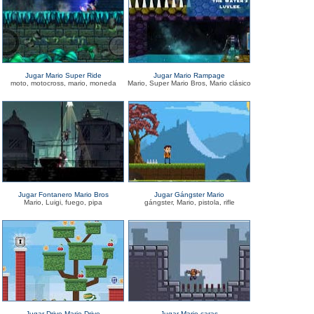
Jugar Mario Super Ride
Jugar Mario Rampage
moto, motocross, mario, moneda
Mario, Super Mario Bros, Mario clásico
Jugar Fontanero Mario Bros
Jugar Gángster Mario
Mario, Luigi, fuego, pipa
gángster, Mario, pistola, rifle
Jugar Drive Mario Drive
Jugar Mario caras