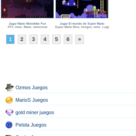
Jugar Mario Motorbike Fun
Jugar El mundo de Super Mario
ATV, moto, Mario, motocross
Super Mario Bros, hongos, reino, Luigi
1
2
3
4
5
6
»
Ozmos Juegos
MarioS Juegos
gold miner juegos
Pelota Juegos