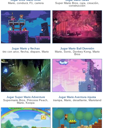
Mario, conducir, F1, carrera
Super Mario Bros, cara, creación,
construcción
Jugar Mario y flechas
Jugar Mario Ball Diversión
tiro con arco, flecha, disparo, Mario
Mario, Sonic, Donkey Kong, Mario
Bros
Jugar Super Mario Adventure
Jugar Mario Aventura injusta
Supermario Bros, Princess Peach,
trampa, Mario, desafiante, Marioland
Mario, Koopa