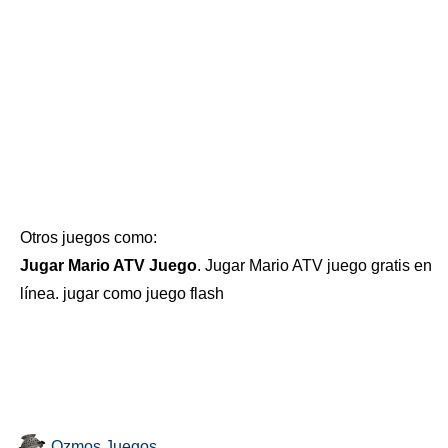
Otros juegos como:
Jugar Mario ATV Juego
. Jugar Mario ATV juego gratis en
línea. jugar como juego flash
Ozmos Juegos