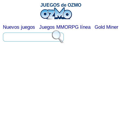
JUEGOS de OZMO
Nuevos juegos
Juegos MMORPG línea
Gold Miner