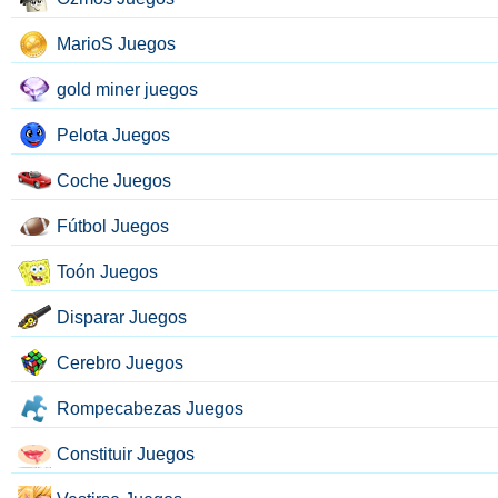
MarioS Juegos
gold miner juegos
Pelota Juegos
Coche Juegos
Fútbol Juegos
Toón Juegos
Disparar Juegos
Cerebro Juegos
Rompecabezas Juegos
Constituir Juegos