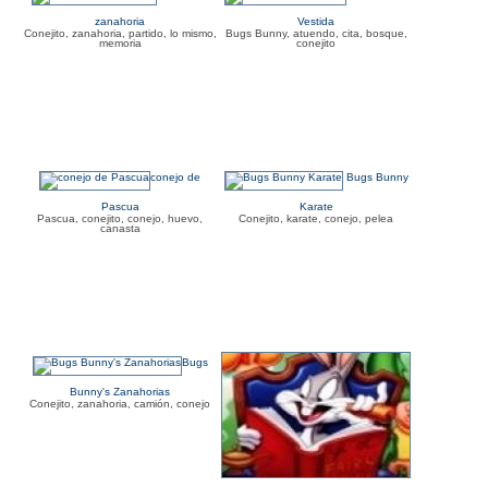
zanahoria
Vestida
Conejito, zanahoria, partido, lo mismo,
Bugs Bunny, atuendo, cita, bosque,
memoria
conejito
conejo de
Bugs Bunny
Pascua
Karate
Pascua, conejito, conejo, huevo,
Conejito, karate, conejo, pelea
canasta
Bugs
Bunny's Zanahorias
Conejito, zanahoria, camión, conejo