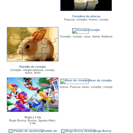
Conejitos de páscua
Pascua, conejito, huevo, conejo
Conejito
Conejito, conejo, casa, dama, limpieza
Plantilla de conejito
Conejito, rompecabezas, conejo,
dulce, lindo
Beso de conejito
huevo, Pascua, beso, conejito, conejo
Bugs y Lola
Bugs Bunny, Bunny, Jigsaw, Alien,
Lola
Partido de
Bugs Bunny