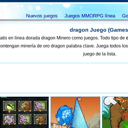
Nuevos juegos
Juegos MMORPG línea
Go
dragon Juego (Games
atis en linea dorada dragon Minero como juegos. Todo tipo de
ontengan minería de oro dragon palabra clave. Juega todos los 
juego de la lista.