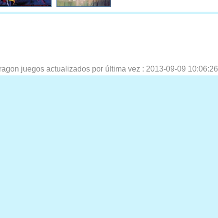
ragon juegos actualizados por última vez :
2013-09-09 10:06:26