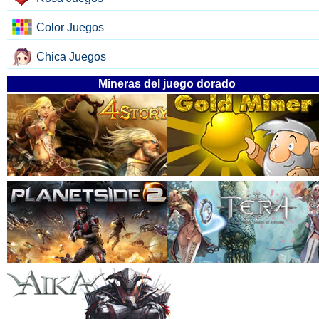
Color Juegos
Chica Juegos
Mineras del juego dorado