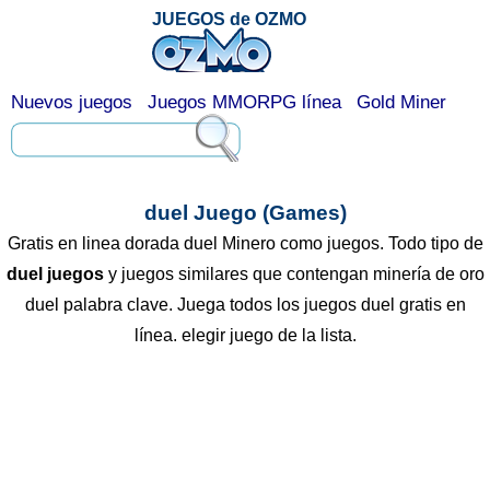
JUEGOS de OZMO
Nuevos juegos
Juegos MMORPG línea
Gold Miner
duel Juego (Games)
Gratis en linea dorada duel Minero como juegos. Todo tipo de
duel juegos
y juegos similares que contengan minería de oro
duel palabra clave. Juega todos los juegos duel gratis en
línea. elegir juego de la lista.