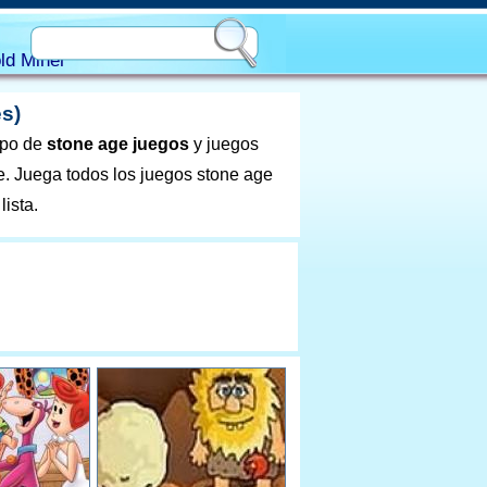
ld Miner
s)
ipo de
stone age juegos
y juegos
e. Juega todos los juegos stone age
lista.