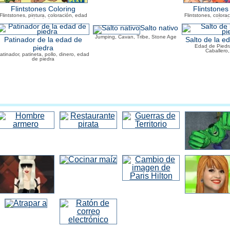
Flintstones Coloring
Flintstones
Flintstones, pintura, coloración, edad
Flintstones, colora
de piedra
de pi
Salto nativo
Jumping, Cavan, Tribe, Stone Age
Patinador de la edad de
Salto de la e
Edad de Piedra
piedra
Caballero
atinador, patineta, pollo, dinero, edad
de piedra