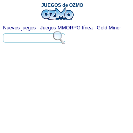
JUEGOS de OZMO
Nuevos juegos
Juegos MMORPG línea
Gold Miner