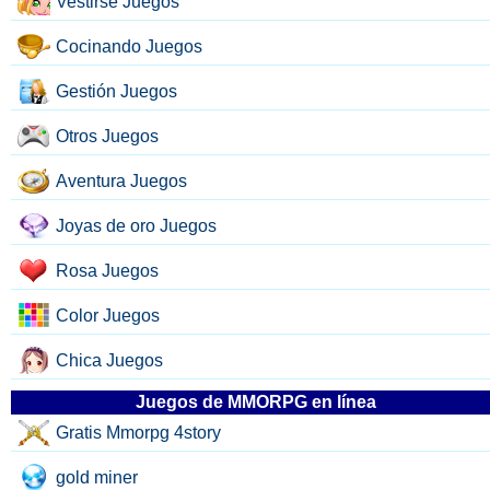
Vestirse Juegos
Cocinando Juegos
Gestión Juegos
Otros Juegos
Aventura Juegos
Joyas de oro Juegos
Rosa Juegos
Color Juegos
Chica Juegos
Juegos de MMORPG en línea
Gratis Mmorpg 4story
gold miner