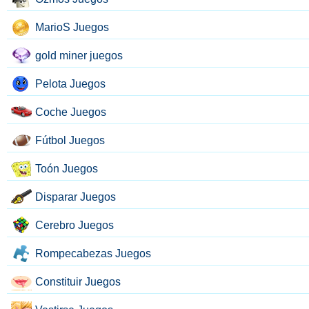
MarioS Juegos
gold miner juegos
Pelota Juegos
Coche Juegos
Fútbol Juegos
Toón Juegos
Disparar Juegos
Cerebro Juegos
Rompecabezas Juegos
Constituir Juegos