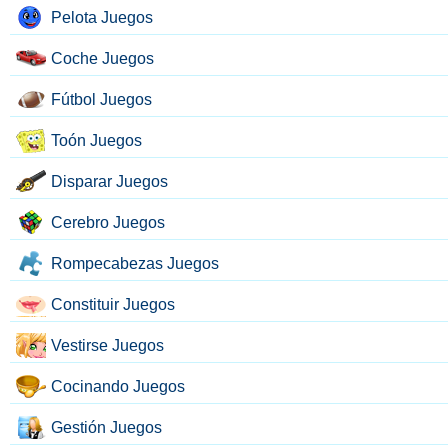
Pelota Juegos
Coche Juegos
Fútbol Juegos
Toón Juegos
Disparar Juegos
Cerebro Juegos
Rompecabezas Juegos
Constituir Juegos
Vestirse Juegos
Cocinando Juegos
Gestión Juegos