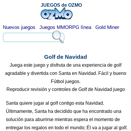
JUEGOS de OZMO
Nuevos juegos
Juegos MMORPG línea
Gold Miner
Golf de Navidad
Juega este juego y disfruta de una experiencia de golf
agradable y divertida con Santa en Navidad. Fácil y bueno
Fútbol juegos.
Reproducir revisión y controles de Golf de Navidad juego
Santa quiere jugar al golf contigo esta Navidad.
Últimamente, Santa ha decidido que ha encontrado una
solución para aburrirse mientras espera el momento de
entregar los regalos en todo el mundo; Él va a jugar al golf.