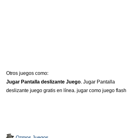
Otros juegos como:
Jugar Pantalla deslizante Juego
. Jugar Pantalla
deslizante juego gratis en línea. jugar como juego flash
Ozmos Juegos