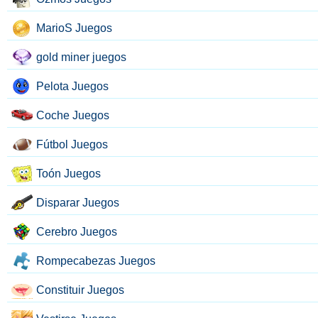
MarioS Juegos
gold miner juegos
Pelota Juegos
Coche Juegos
Fútbol Juegos
Toón Juegos
Disparar Juegos
Cerebro Juegos
Rompecabezas Juegos
Constituir Juegos