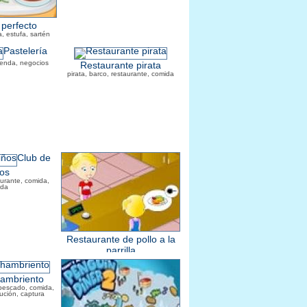
o perfecto
da, estufa, sartén
Pastelería
tienda, negocios
Restaurante pirata
pirata, barco, restaurante, comida
Club de
os
aurante, comida,
ida
Restaurante de pollo a la
parrilla
cocinar, comida, restaurante, pollo
hambriento
 pescado, comida,
ución, captura