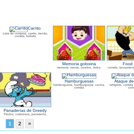
Carrito
Lista de compras, carrito, tienda,
comida, bebida
Memoria golosina
Food 
memoria, mente, cerebro, dulce,
comida, lanzamien
comida
estud
Hamburguesas
Ataque de 
hamburguesa, hamburguesa, cocina,
refrigerio, comida
comida
com
Panaderías de Greedy
Pitufos, codiciosos, panadería,
comida, cocinero
1
2
»