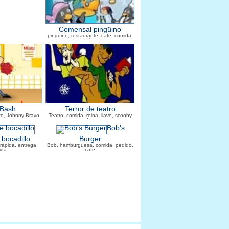
Comensal pingüino
pingüino, restaurante, café, comida,
pájaro
Bash
Terror de teatro
to, Johnny Bravo,
Teatro, comida, reina, llave, scooby
iante
doo
Bob's
bocadillo
Burger
 rápida, entrega,
Bob, hamburguesa, comida, pedido,
ida
café