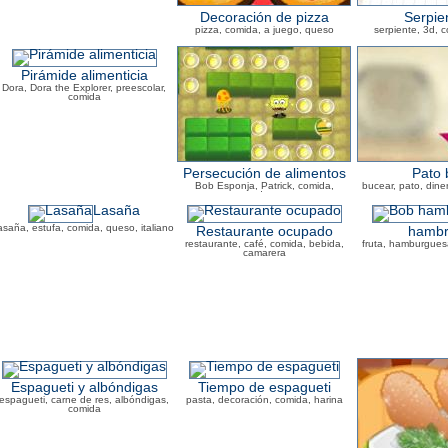
Decoración de pizza
Serpie
pizza, comida, a juego, queso
serpiente, 3d, 
Pirámide alimenticia
Dora, Dora the Explorer, preescolar,
comida
Persecución de alimentos
Pato 
Bob Esponja, Patrick, comida,
bucear, pato, diner
medusas
ag
Lasaña
asaña, estufa, comida, queso, italiano
Restaurante ocupado
hambr
restaurante, café, comida, bebida,
fruta, hamburgues
camarera
Espagueti y albóndigas
Tiempo de espagueti
espagueti, carne de res, albóndigas,
pasta, decoración, comida, harina
comida