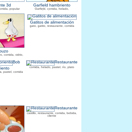
nte 3d
Garfield hambriento
comida, popular
Garfield, comida, helado,
hamburguesa
Gatitos de alimentación
gato, gatito, restaurante, comida
buzo
o, comida, vidrio,
ua
Bob
Restaurante
comida, helado, pastel, río, plato
iento
a, pastel, comida
Restaurante
castillo, restaurante, comida, bebida,
cliente