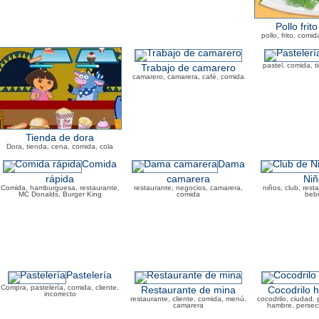
Pollo frit
pollo, frito, comi
pastel, comida, 
Trabajo de camarero
camarero, camarera, café, comida
Tienda de dora
Dora, tienda, cena, comida, cola
Comida
Dama
rápida
camarera
Niñ
Comida, hamburguesa, restaurante,
restaurante, negocios, camarera,
niños, club, rest
MC Donalds, Burger King
comida
beb
Pastelería
Compra, pastelería, comida, cliente,
Restaurante de mina
Cocodrilo 
incorrecto
restaurante, cliente, comida, menú,
cocodrilo, ciudad,
camarera
hambre, persec