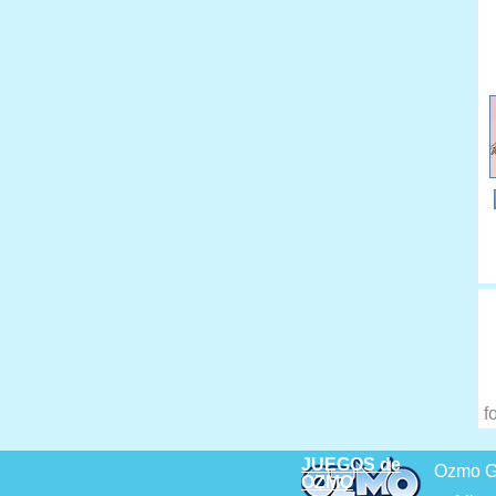
f
JUEGOS de
Ozmo G
OZMO