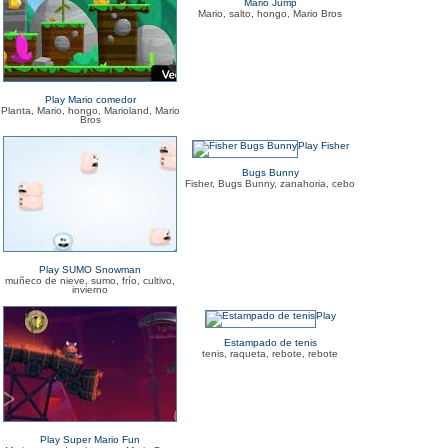
Mario Jump
Mario, salto, hongo, Mario Bros
Play Mario comedor
Planta, Mario, hongo, Marioland, Mario
Bros
Play Fisher
Bugs Bunny
Fisher, Bugs Bunny, zanahoria, cebo
Play SUMO Snowman
muñeco de nieve, sumo, frío, cultivo,
invierno
Play
Estampado de tenis
tenis, raqueta, rebote, rebote
Play Super Mario Fun