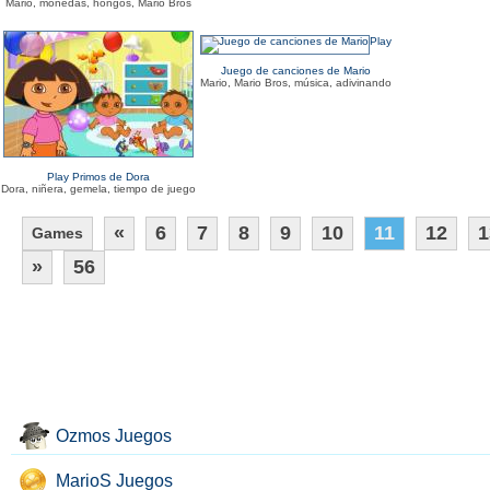
Mario, monedas, hongos, Mario Bros
Play
Juego de canciones de Mario
Mario, Mario Bros, música, adivinando
Play Primos de Dora
Dora, niñera, gemela, tiempo de juego
«
6
7
8
9
10
11
12
1
Games
»
56
Ozmos Juegos
MarioS Juegos