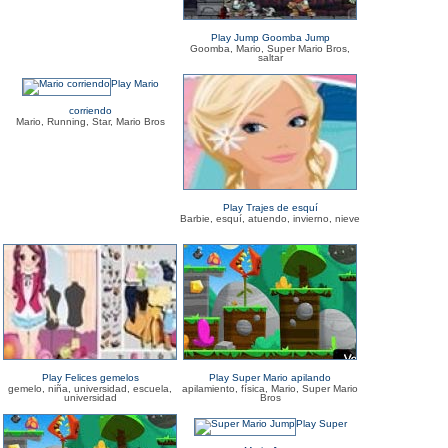
Play Jump Goomba Jump
Goomba, Mario, Super Mario Bros,
saltar
Play Mario
corriendo
Mario, Running, Star, Mario Bros
Play Trajes de esquí
Barbie, esquí, atuendo, invierno, nieve
Play Felices gemelos
Play Super Mario apilando
gemelo, niña, universidad, escuela,
apilamiento, física, Mario, Super Mario
universidad
Bros
Play Super