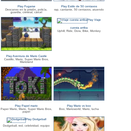
Play Fugarse
Play Estilo de 50 centavos
Descanso en la prisión, policía,
rap, cantante, 50 centavos, atuendo
guardia, criminal, cárcel
Play Viaje
cuesta arriba
Uphill, Ride, Dora, Bike, Monkey
Play Aventura de Mario Castle
Castillo, Mario, Super Mario Bros,
Marioland
Play Papel mario
Play Mario vs boo
Paper Mario, Mario, Super Mario Bros,
Boo, Marioworld, Mario, lucha
papel
Play Dodgeball
Dodgeball, red, celebridad, equipo