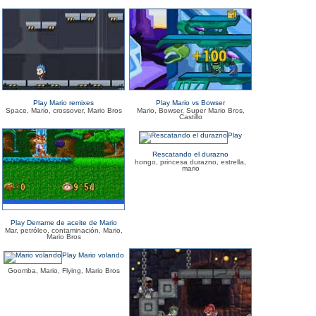
Play Mario remixes
Play Mario vs Bowser
Space, Mario, crossover, Mario Bros
Mario, Bowser, Super Mario Bros,
Castillo
Play
Rescatando el durazno
hongo, princesa durazno, estrella,
mario
Play Derrame de aceite de Mario
Mar, petróleo, contaminación, Mario,
Mario Bros
Play Mario volando
Goomba, Mario, Flying, Mario Bros