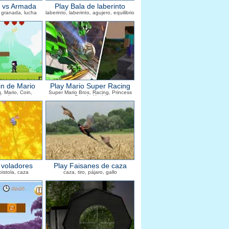
o vs Armada
Play Bala de laberinto
, granada, lucha
laberinto, laberinto, agujero, equilibrio
in de Mario
Play Mario Super Racing
g, Mario, Coin,
Super Mario Bros, Racing, Princess
land
Peach, Yoshi
 voladores
Play Faisanes de caza
 pistola, caza
caza, tiro, pájaro, gallo