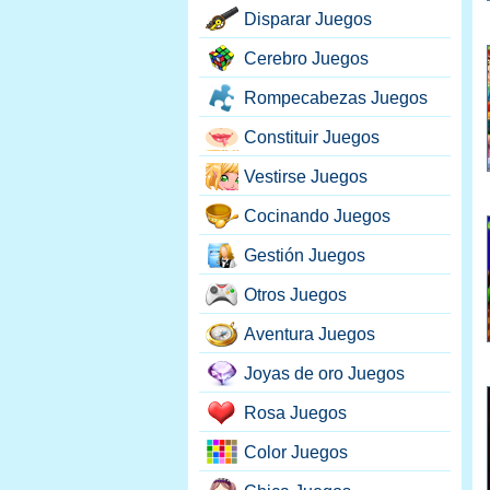
Disparar Juegos
Cerebro Juegos
Rompecabezas Juegos
Constituir Juegos
Vestirse Juegos
Cocinando Juegos
Gestión Juegos
Otros Juegos
Aventura Juegos
Joyas de oro Juegos
Rosa Juegos
Color Juegos