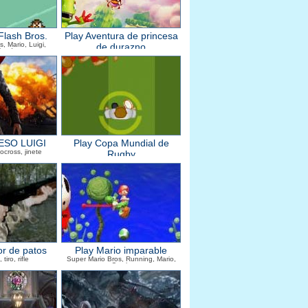
Flash Bros.
Play Aventura de princesa
, Mario, Luigi,
de durazno
land
Princesa Peach, Mario, niña, Super
Mario Bros
ESO LUIGI
Play Copa Mundial de
ocross, jinete
Rugby
rugby, copa mundial, fútbol, ​​puntaje
r de patos
Play Mario imparable
tiro, rifle
Super Mario Bros, Running, Mario,
Castle