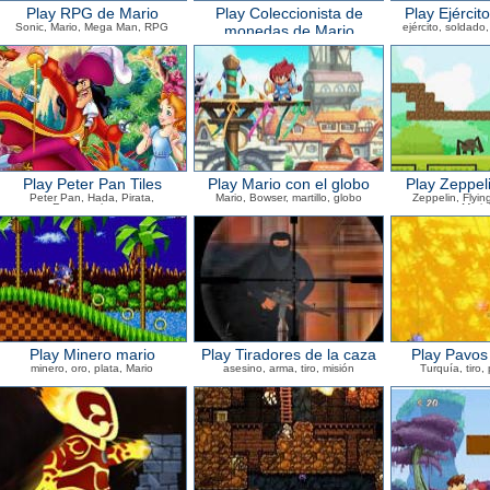
Play RPG de Mario
Play Coleccionista de
Play Ejércit
Sonic, Mario, Mega Man, RPG
ejército, soldado
monedas de Mario
Mario, Bowser, Princess Peach,
moneda
Play Peter Pan Tiles
Play Mario con el globo
Play Zeppel
Peter Pan, Hada, Pirata,
Mario, Bowser, martillo, globo
Zeppelin, Flyin
Rompecabezas
Mario
Play Minero mario
Play Tiradores de la caza
Play Pavos
minero, oro, plata, Mario
asesino, arma, tiro, misión
Turquía, tiro,