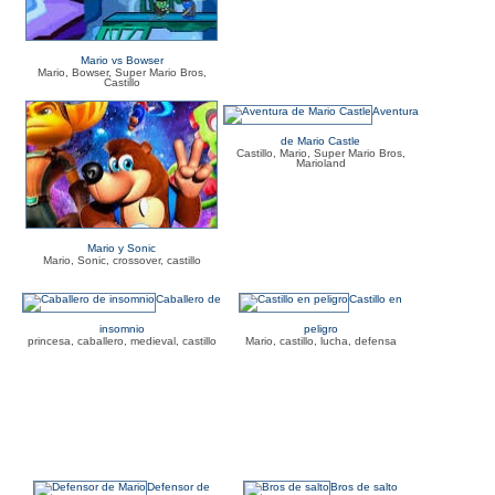
Mario vs Bowser
Mario, Bowser, Super Mario Bros,
Castillo
Aventura
de Mario Castle
Castillo, Mario, Super Mario Bros,
Marioland
Mario y Sonic
Mario, Sonic, crossover, castillo
Caballero de
Castillo en
insomnio
peligro
princesa, caballero, medieval, castillo
Mario, castillo, lucha, defensa
Defensor de
Bros de salto