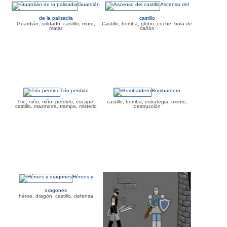
Guardián
Ascenso del
de la palisadia
castillo
Guardián, soldado, castillo, muro,
Castillo, bomba, globo, coche, bola de
matar
cañón
Trío perdido
Bombardero
Trio, niño, niño, perdido, escape,
castillo, bomba, estrategia, mente,
castillo, mazmorra, trampa, misterio
destrucción
Héroes y
dragones
héroe, dragón, castillo, defensa