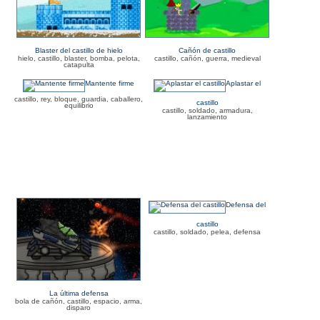
Blaster del castillo de hielo
Cañón de castillo
hielo, castillo, blaster, bomba, pelota,
castillo, cañón, guerra, medieval
catapulta
Mantente firme
Aplastar el
castillo, rey, bloque, guardia, caballero,
castillo
equilibrio
castillo, soldado, armadura,
lanzamiento
Defensa del
castillo
castillo, soldado, pelea, defensa
La última defensa
bola de cañón, castillo, espacio, arma,
disparo