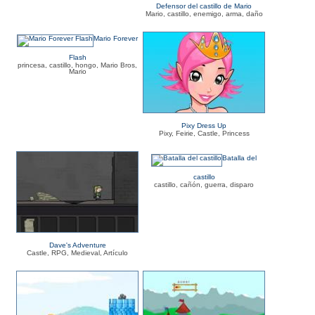
Defensor del castillo de Mario
Mario, castillo, enemigo, arma, daño
Mario Forever
Flash
princesa, castillo, hongo, Mario Bros,
Mario
Pixy Dress Up
Pixy, Feirie, Castle, Princess
Batalla del
castillo
castillo, cañón, guerra, disparo
Dave's Adventure
Castle, RPG, Medieval, Artículo