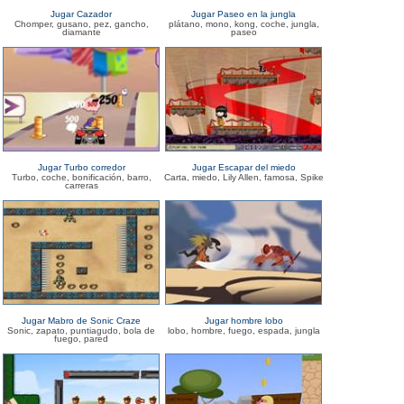
Jugar Cazador
Jugar Paseo en la jungla
Chomper, gusano, pez, gancho,
plátano, mono, kong, coche, jungla,
diamante
paseo
Jugar Turbo corredor
Jugar Escapar del miedo
Turbo, coche, bonificación, barro,
Carta, miedo, Lily Allen, famosa, Spike
carreras
Jugar Mabro de Sonic Craze
Jugar hombre lobo
Sonic, zapato, puntiagudo, bola de
lobo, hombre, fuego, espada, jungla
fuego, pared