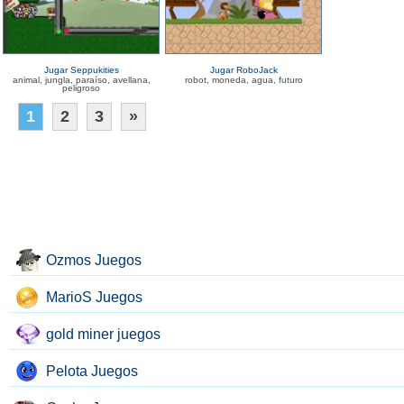
Jugar Seppukities
Jugar RoboJack
animal, jungla, paraíso, avellana,
robot, moneda, agua, futuro
peligroso
1
2
3
»
Ozmos Juegos
MarioS Juegos
gold miner juegos
Pelota Juegos