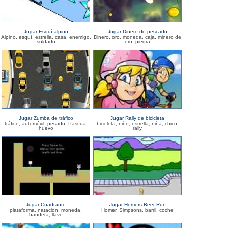
Jugar Esquí alpino
Jugar Dinero de pescado
Alpino, esquí, estrella, casa, enemigo,
Dinero, oro, moneda, caja, minero de
soldado
oro, piedra
Jugar Zumba de tráfico
Jugar Rally de bicicleta
tráfico, automóvil, pesado, Pascua,
bicicleta, niño, estrella, niña, chico,
huevo
rally
Jugar Cuadrante
Jugar Homers Beer Run
plataforma, natación, moneda,
Homer, Simpsons, barril, coche
bandera, llave