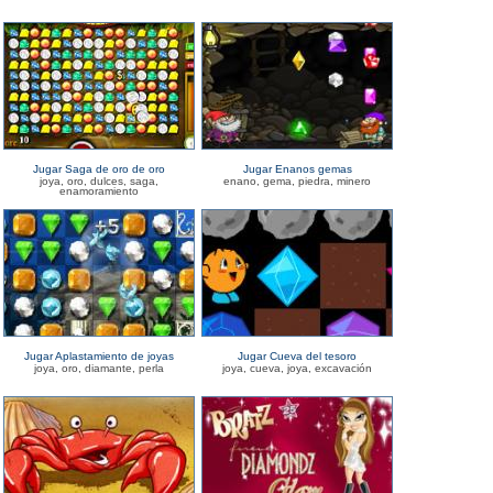
Jugar Saga de oro de oro
Jugar Enanos gemas
joya, oro, dulces, saga,
enano, gema, piedra, minero
enamoramiento
Jugar Aplastamiento de joyas
Jugar Cueva del tesoro
joya, oro, diamante, perla
joya, cueva, joya, excavación